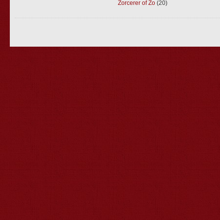
Zorcerer of Zo
(20)