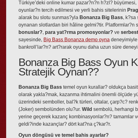
Türkiye’deki online kumar pazar?n?n h?zl? büyümesi,
oyunlar?n tercih edilmesi ve yerli bahis sitelerinin
Prag
alarak bu slotu sunmas?yla
Bonanza Big Bass
, k?sa
oynanan slotlardan biri hâline gelmi?tir. Platformlar?
bonuslar?
,
para yat?rma promosyonlar?
ve
serbes
sayesinde,
Big Bass Bonanza demo oyna
deneyimiyle
bankroll’lar?n? art?rarak oyunu daha uzun süre deneyim
Bonanza Big Bass Oyun Ku
Stratejik Oynan??
Bonanza Big Bass
temel oyun kurallar? oldukça basitti
olarak yakla?mak, kazanma ihtimalini önemli ölçüde yü
üzerindeki semboller, bal?k türleri, oltalar, çarp?c? renk
(Joker) sembolünden olu?ur.
Wild
sembolü, herhangi b
yerine geçerek kazanç kombinasyonlar?n? tamamlar 
geldi?inde kazançlar? dört kat?na ç?kar?r.
Oyun döngüsü ve temel bahis ayarlar?