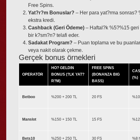
Free Spins.
Yat?r?m Bonuslar?
– Her para yat?rma sonras
ekstra kredi.
Cashback (Geri Ödeme)
– Haftal?k %5?%15 geri
bir k?sm?n? telafi eder.
Sadakat Program?
– Puan toplama ve bu puanlar
veya nakit olarak çekme.
Gerçek bonus örnekleri
HO? GELDIN
FREE SPINS
CA
OPERATÖR
BONUS (?LK YAT?
(BONANZA BIG
(%)
R?M)
BASS)
Betboo
%200 + 200 TL
20 FS
%10 
Manslot
%150 + 150 TL
15 FS
%12 
Bets10
%250 + 250 TL
30 FS
%8 h