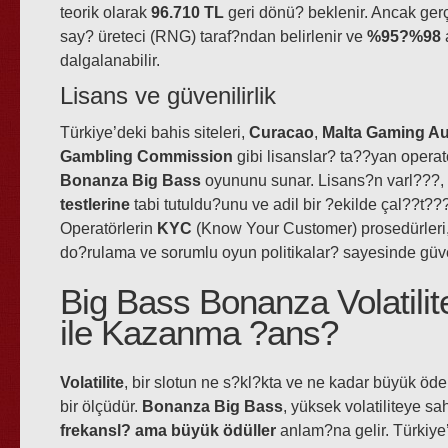
teorik olarak
96.710 TL
geri dönü? beklenir. Ancak gerç
say? üreteci (RNG) taraf?ndan belirlenir ve
%95?%98
dalgalanabilir.
Lisans ve güvenilirlik
Türkiye’deki bahis siteleri,
Curacao
,
Malta Gaming Au
Gambling Commission
gibi lisanslar? ta??yan operat
Bonanza Big Bass
oyununu sunar. Lisans?n varl???
testlerine
tabi tutuldu?unu ve adil bir ?ekilde çal??t???
Operatörlerin
KYC
(Know Your Customer) prosedürleri,
do?rulama ve sorumlu oyun politikalar? sayesinde güven
Big Bass Bonanza Volatilit
ile Kazanma ?ans?
Volatilite
, bir slotun ne s?kl?kta ve ne kadar büyük ö
bir ölçüdür.
Bonanza Big Bass
, yüksek volatiliteye sah
frekansl? ama büyük ödüller
anlam?na gelir. Türkiye