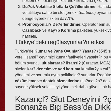
beklemek, potansiyel kazanc? iki kat?na ç?kar?r.
Dü?ük Volatilite Slotlarla Çe?itlendirme
: Haftad
volatiliteye sahip bir slot (örnek:
Starburst
) oynamak
dengeleyerek riskleri da??t?r.
Promosyonlar? De?erlendirme
: Operatörlerin 
Cashback
ve
Kay?p Koruma
paketleri, yüksek vol
hafifletir.
Türkiye’deki regülasyonlar?n etkisi
Türkiye’de
Kumar ve ?ans Oyunlar? Yasas?
(5545 s
yerel lisansl? çevrimiçi kumar faaliyetleri yasakt?r; bu
bölüm oyuncu,
uluslararas? lisansl?
(Curacao, MGA) s
siteler,
kat? denetim ve veri koruma
kurallar?yla çal??
yönetimi ve sorumlu oyun politikalar? sunarlar. Regül
çözümleme ve destek hizmetlerine
ula?mas?n? da zo
sayede yüksek volatiliteyi yönetmek daha güvenli bir ha
Kazançl? Slot Deneyimi ?ç
Bonanza Big Bass’da Dikk