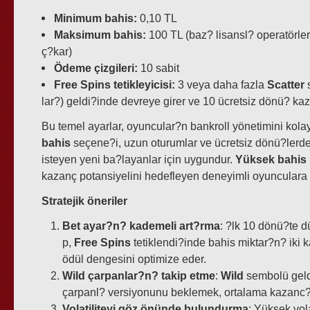
Minimum bahis:
0,10 TL
Maksimum bahis:
100 TL (baz? lisansl? operatörle
ç?kar)
Ödeme çizgileri:
10 sabit
Free Spins tetikleyicisi:
3 veya daha fazla
Scatter
s
lar?) geldi?inde devreye girer ve 10 ücretsiz dönü? ka
Bu temel ayarlar, oyuncular?n bankroll yönetimini kola
bahis
seçene?i, uzun oturumlar ve ücretsiz dönü?lerd
isteyen yeni ba?layanlar için uygundur.
Yüksek bahis
kazanç potansiyelini hedefleyen deneyimli oyunculara y
Stratejik öneriler
Bet ayar?n? kademeli art?rma
: ?lk 10 dönü?te 
p,
Free Spins
tetiklendi?inde bahis miktar?n? iki 
ödül dengesini optimize eder.
Wild çarpanlar?n? takip etme
:
Wild
sembolü geld
çarpanl? versiyonunu beklemek, ortalama kazanc
Volatiliteyi göz önünde bulundurma
: Yüksek vola