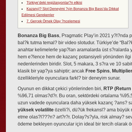
Türkiye’deki regülasyonlar?n etkisi
Kazançl? Slot Deneyimi ?çin Bonanza Big Bass’da Dikkat
Edilmesi Gerekenler
7. Gerçek Örnek Olay ?ncelemesi
Bonanza Big Bass
, Pragmatic Play’in 2021 y?l?nda 
bal?k tutma temal? bir video slotudur. Türkiye’de “Bal?
anahtar kelimelerle yap?lan aramalarda üst s?ralarda
hem e?lence hem de kazanç potansiyeli yönünden ilgi
nedenlerinden biridir. Slot, 5 makara, 3 s?ra ve 10 sabi
klasik bir yap?ya sahiptir; ancak
Free Spins
,
Multiplie
özellikleriyle oyunculara farkl? bir deneyim sunar.
Oyunun en dikkat çekici yönlerinden biri,
RTP (Return 
%96,71 olmas?d?r. Bu oran, sektördeki ortalama %95,5
uzun vadede oyunculara daha yüksek kazanç ?ans? s
yüksek volatilite
özelli?i, dü?ük frekansl? ama büyük 
etme olas?l???n? art?r?r. Dolay?s?yla, risk almay? se
ödeme bekleyen oyuncular için ideal bir tercih olarak ö