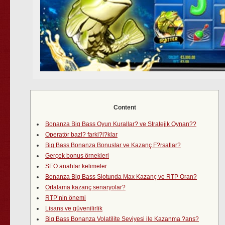
Content
Bonanza Big Bass Oyun Kurallar? ve Stratejik Oynan??
Operatör bazl? farkl?l?klar
Big Bass Bonanza Bonuslar ve Kazanç F?rsatlar?
Gerçek bonus örnekleri
SEO anahtar kelimeler
Bonanza Big Bass Slotunda Max Kazanç ve RTP Oran?
Ortalama kazanç senaryolar?
RTP’nin önemi
Lisans ve güvenilirlik
Big Bass Bonanza Volatilite Seviyesi ile Kazanma ?ans?