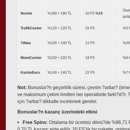
Özel
Nesine
%180 + 180 TL
10 FS
%15
jack
TrafikCasino
%120 + 120 TL
25 FS
%5 h
?ddaa
%100 + 100 TL
12 FS
%20 
MoonCasino
%220 + 220 TL
18 FS
%9 h
KazinoEuro
%140 + 140 TL
22 FS
%7 h
Not:
Bonuslar?n geçerlilik süresi, çevrim ?artlar? (örn
ve maksimum çekim limitleri her operatörde farkl?d?r. 
için ?artlar? dikkatle incelemek gerekir.
Bonuslar?n kazanç üzerindeki etkisi
Free Spins
: Ortalama bir ücretsiz dönü?de %96,71
0,70 TL kazanç elde edilir. 20 FS’lik bir pakette, opti