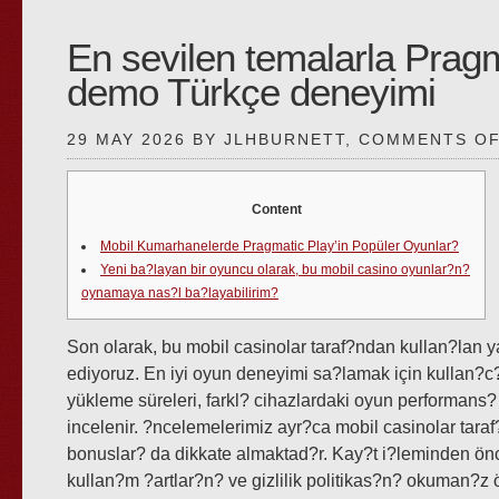
En sevilen temalarla Prag
demo Türkçe deneyimi
29 MAY 2026 BY JLHBURNETT,
COMMENTS O
Content
Mobil Kumarhanelerde Pragmatic Play’in Popüler Oyunlar?
Yeni ba?layan bir oyuncu olarak, bu mobil casino oyunlar?n?
oynamaya nas?l ba?layabilirim?
Son olarak, bu mobil casinolar taraf?ndan kullan?lan 
ediyoruz. En iyi oyun deneyimi sa?lamak için kullan?c
yükleme süreleri, farkl? cihazlardaki oyun performans?
incelenir. ?ncelemelerimiz ayr?ca mobil casinolar tar
bonuslar? da dikkate almaktad?r. Kay?t i?leminden ön
kullan?m ?artlar?n? ve gizlilik politikas?n? okuman?z ö