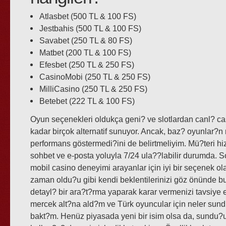
Atlasbet (500 TL & 100 FS)
Jestbahis (500 TL & 100 FS)
Savabet (250 TL & 80 FS)
Matbet (200 TL & 100 FS)
Efesbet (250 TL & 250 FS)
CasinoMobi (250 TL & 250 FS)
MilliCasino (250 TL & 250 FS)
Betebet (222 TL & 100 FS)
Oyun seçenekleri oldukça geni? ve slotlardan canl? c
kadar birçok alternatif sunuyor. Ancak, baz? oyunlar?n
performans göstermedi?ini de belirtmeliyim. Mü?teri hiz
sohbet ve e-posta yoluyla 7/24 ula??labilir durumda. S
mobil casino deneyimi arayanlar için iyi bir seçenek ola
zaman oldu?u gibi kendi beklentilerinizi göz önünde b
detayl? bir ara?t?rma yaparak karar vermenizi tavsiye 
mercek alt?na ald?m ve Türk oyuncular için neler su
bakt?m. Henüz piyasada yeni bir isim olsa da, sundu?u 