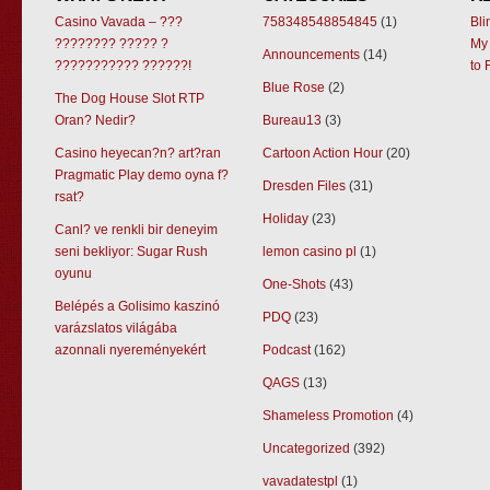
Casino Vavada – ???
758348548854845
(1)
Bl
???????? ????? ?
My 
Announcements
(14)
??????????? ??????!
to 
Blue Rose
(2)
The Dog House Slot RTP
Oran? Nedir?
Bureau13
(3)
Casino heyecan?n? art?ran
Cartoon Action Hour
(20)
Pragmatic Play demo oyna f?
Dresden Files
(31)
rsat?
Holiday
(23)
Canl? ve renkli bir deneyim
seni bekliyor: Sugar Rush
lemon casino pl
(1)
oyunu
One-Shots
(43)
Belépés a Golisimo kaszinó
PDQ
(23)
varázslatos világába
azonnali nyereményekért
Podcast
(162)
QAGS
(13)
Shameless Promotion
(4)
Uncategorized
(392)
vavadatestpl
(1)