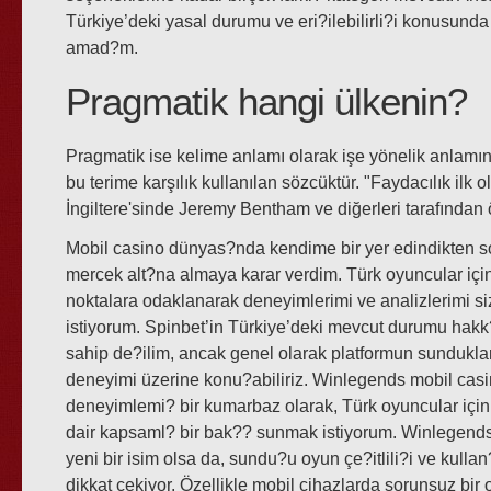
Türkiye’deki yasal durumu ve eri?ilebilirli?i konusunda 
amad?m.
Pragmatik hangi ülkenin?
Pragmatik ise kelime anlamı olarak işe yönelik anlamına
bu terime karşılık kullanılan sözcüktür. "Faydacılık ilk o
İngiltere'sinde Jeremy Bentham ve diğerleri tarafından
Mobil casino dünyas?nda kendime bir yer edindikten so
mercek alt?na almaya karar verdim. Türk oyuncular içi
noktalara odaklanarak deneyimlerimi ve analizlerimi s
istiyorum. Spinbet’in Türkiye’deki mevcut durumu hakk?
sahip de?ilim, ancak genel olarak platformun sundukla
deneyimi üzerine konu?abiliriz. Winlegends mobil cas
deneyimlemi? bir kumarbaz olarak, Türk oyuncular içi
dair kapsaml? bir bak?? sunmak istiyorum. Winlegend
yeni bir isim olsa da, sundu?u oyun çe?itlili?i ve kull
dikkat çekiyor. Özellikle mobil cihazlarda sorunsuz bir