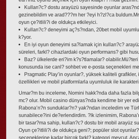
Kullan?c? dostu arayüzü sayesinde oyunlar aras?n
gezinebildim ve arad???m her ?eyi h?zl?ca buldum.M
oyun çe?itlili?i de oldukça etkileyici.
Kullan?c? deneyimi aç?s?ndan, 20bet mobil uyumlu
k?yor.
En iyi oyun deneyimi sa?lamak için kullan?c? aray
süreleri, farkl? cihazlardaki oyun performans? gibi husu
Baz? ülkelerde eri?im k?s?tlamalar? olabilir.Mü?teri
konusunda ise canl? sohbet ve e-posta seçenekleri me
Pragmatic Play’in oyunlar?, yüksek kaliteli grafikler, 
özellikleri ve mobil platformlarla uyumluluk ile karakteri
Umar?m bu inceleme, Nomini hakk?nda daha fazla bil
mc? olur. Mobil casino dünyas?nda kendime bir yer edin
Rabona’n?n sunduklar?n? yak?ndan inceledim ve Türk 
sunabilece?ini de?erlendirdim. ?lk izlenimim, Rabona
bir tasar?ma sahip, kullan?c? dostu bir mobil arayüz 
Oyun çe?itlili?i de oldukça geni?; popüler slot oyunla
seçeneklerine kadar birçok farkl? kategori mevcut. A