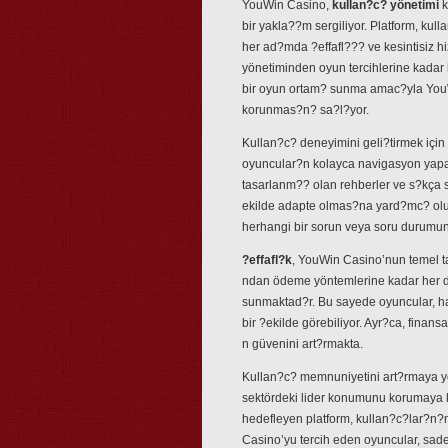
YouWin Casino,
kullan?c? yönetimi
k
bir yakla??m sergiliyor. Platform, ku
her ad?mda ?effafl??? ve kesintisiz h
yönetiminden oyun tercihlerine kadar 
bir oyun ortam? sunma amac?yla YouWin
korunmas?n? sa?l?yor.
Kullan?c? deneyimini geli?tirmek içi
oyuncular?n kolayca navigasyon yapabi
tasarlanm?? olan rehberler ve s?kça s
ekilde adapte olmas?na yard?mc? oluyo
herhangi bir sorun veya soru durumu
?effafl?k
, YouWin Casino’nun temel ta?
ndan ödeme yöntemlerine kadar her de
sunmaktad?r. Bu sayede oyuncular, 
bir ?ekilde görebiliyor. Ayr?ca, finan
n güvenini art?rmakta.
Kullan?c? memnuniyetini art?rmaya yön
sektördeki lider konumunu korumaya 
hedefleyen platform, kullan?c?lar?n?
Casino’yu tercih eden oyuncular, sad