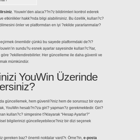
rlar?
lirsiniz
. Youwin’den alaca??n?z bildirimleri kontrol ederek
 etkinlikler hakk?nda bilgi alabilirsiniz. Bu özellik, kullan?c?
edilmesini önler ve platformdan en iyi ?ekilde yararlanmalar?
geçirmek önemlidir çünkü bu sayede platformdaki de?i?
. Youwin’in sundu?u esnek ayarlar sayesinde kullan?c?lar,
 göre ?ekillendirebilirler. Her güncelleme ile daha güvenli ve
ratmak mümkündür.
erinizi YouWin Üzerinde
ersiniz?
da güncellemek, hem güvenli?iniz hem de sorunsuz bir oyun
arak, YouWin hesab?n?za giri? yapman?z gerekmektedir. Giri?
nan kullan?c? simgesine t?klayarak “Hesap Ayarlar?”
sel bilgilerinizi güncelleyebilece?iniz bir dizi seçenek
eniz gereken baz? önemli noktalar vard?r. Örne?in,
e-posta