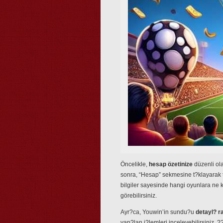
Öncelikle,
hesap özetinize
düzenli ol
sonra, “Hesap” sekmesine t?klayarak t
bilgiler sayesinde hangi oyunlara n
görebilirsiniz.
Ayr?ca, Youwin’in sundu?u
detayl? 
yap?lan i?lemleri inceleyebilirsiniz. 