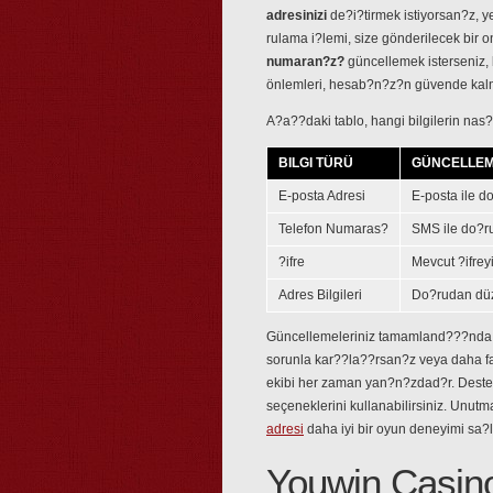
adresinizi
de?i?tirmek istiyorsan?z, y
rulama i?lemi, size gönderilecek bir o
numaran?z?
güncellemek isterseniz, 
önlemleri, hesab?n?z?n güvende kal
A?a??daki tablo, hangi bilgilerin nas
BILGI TÜRÜ
GÜNCELLEM
E-posta Adresi
E-posta ile d
Telefon Numaras?
SMS ile do?r
?ifre
Mevcut ?ifrey
Adres Bilgileri
Do?rudan dü
Güncellemeleriniz tamamland???nda, d
sorunla kar??la??rsan?z veya daha f
ekibi her zaman yan?n?zdad?r. Destek
seçeneklerini kullanabilirsiniz. Unut
adresi
daha iyi bir oyun deneyimi sa?l
Youwin Casin