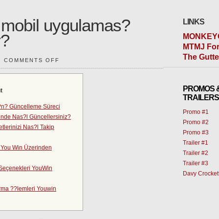
 mobil uygulamas?
LINKS
r?
MONKEY
MTMJ For
The Gutt
ON
,
COMMENTS OFF
YOUWIN
MOBIL
PROMOS 
t
MOBIL
TRAILERS
UYGULAMAS?
r?n? Güncelleme Süreci
NAS?
Promo #1
rinde Nas?l Güncellersiniz?
L
Promo #2
lerinizi Nas?l Takip
?
Promo #3
INDIRILIR?
Trailer #1
zi You Win Üzerinden
Trailer #2
Trailer #3
 Seçenekleri YouWin
Davy Crocket
ma ??lemleri Youwin