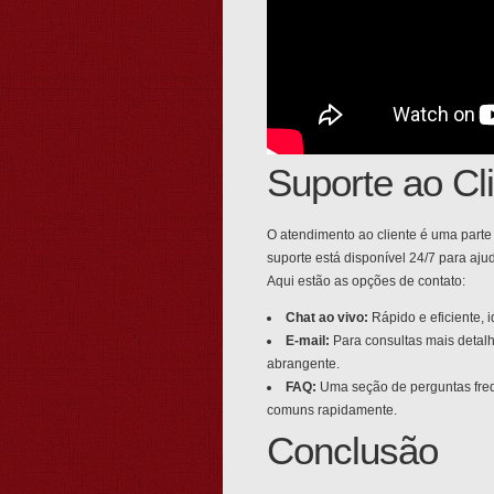
Suporte ao Cl
O atendimento ao cliente é uma parte 
suporte está disponível 24/7 para aj
Aqui estão as opções de contato:
Chat ao vivo:
Rápido e eficiente, 
E-mail:
Para consultas mais detalh
abrangente.
FAQ:
Uma seção de perguntas fre
comuns rapidamente.
Conclusão