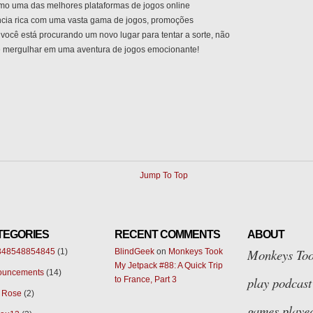
mo uma das melhores plataformas de jogos online
ncia rica com uma vasta gama de jogos, promoções
 você está procurando um novo lugar para tentar a sorte, não
 mergulhar em uma aventura de jogos emocionante!
Jump To Top
TEGORIES
RECENT COMMENTS
ABOUT
Monkeys Too
348548854845
(1)
BlindGeek
on
Monkeys Took
My Jetpack #88: A Quick Trip
ouncements
(14)
play podcast 
to France, Part 3
 Rose
(2)
games played