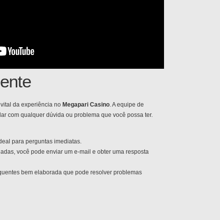
iente
vital da experiência no
Megapari Casino
. A equipe de
udar com qualquer dúvida ou problema que você possa ter.
ideal para perguntas imediatas.
adas, você pode enviar um e-mail e obter uma resposta
quentes bem elaborada que pode resolver problemas