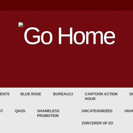
ENTS
BLUE ROSE
BUREAU13
CARTOON ACTION
D
HOUR
ST
QAGS
SHAMELESS
UNCATEGORIZED
VAV
PROMOTION
ZORCERER OF ZO