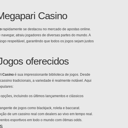
 Megapari Casino
o
rapidamente se destacou no mercado de apostas online.
 navegar, atraiu jogadores de diversas partes do mundo. A
ogo respeitável, garantindo que todos os jogos sejam justos
Jogos oferecidos
i Casino
é sua impressionante biblioteca de jogos. Desde
assino tradicionais, a variedade é realmente notável. Aqui
opulares:
pções, incluindo os últimos lançamentos e clássicos
gente de jogos como blackjack, roleta e baccarat.
ão de um cassino real com dealers ao vivo em tempo real.
entos esportivos em todo o mundo com ótimas odds.
s