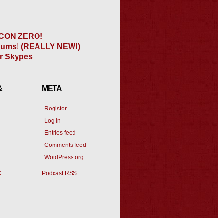
CON ZERO!
ums! (REALLY NEW!)
er Skypes
&
META
Register
Log in
Entries feed
Comments feed
WordPress.org
t
Podcast RSS