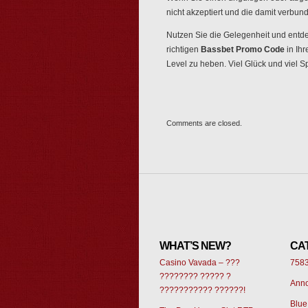
nicht akzeptiert und die damit verbu
Nutzen Sie die Gelegenheit und entd
richtigen
Bassbet Promo Code
in Ihr
Level zu heben. Viel Glück und viel 
Comments are closed.
WHAT’S NEW?
CA
Casino Vavada – ???
758
???????? ????? ?
Ann
??????????? ??????!
Blue