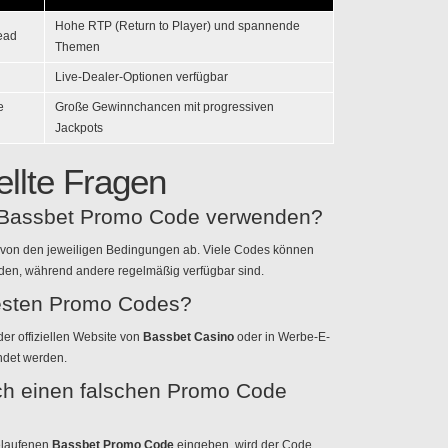
Hohe RTP (Return to Player) und spannende
ead
Themen
Live-Dealer-Optionen verfügbar
e
Große Gewinnchancen mit progressiven
Jackpots
ellte Fragen
n Bassbet Promo Code verwenden?
von den jeweiligen Bedingungen ab. Viele Codes können
rden, während andere regelmäßig verfügbar sind.
uesten Promo Codes?
er offiziellen Website von
Bassbet Casino
oder in Werbe-E-
endet werden.
ch einen falschen Promo Code
elaufenen
Bassbet Promo Code
eingeben, wird der Code