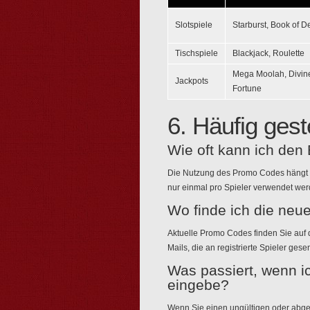
Slotspiele
Starburst, Book of D
Tischspiele
Blackjack, Roulette
Mega Moolah, Divin
Jackpots
Fortune
6. Häufig gest
Wie oft kann ich de
Die Nutzung des Promo Codes hängt 
nur einmal pro Spieler verwendet we
Wo finde ich die ne
Aktuelle Promo Codes finden Sie auf d
Mails, die an registrierte Spieler ges
Was passiert, wenn i
eingebe?
Wenn Sie einen ungültigen oder abg