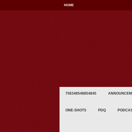
HOME
758348548854845
ANNOUNCEM
ONE-SHOTS
PDQ
PODCA