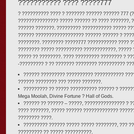
??????????? ???? ?????777
? ?????????? ???? ? ??????? ?????? ?????? 777 (
??????????????? ????? ?????? ?? ???? ???????, 
?????? ???????. ????????? ??????????? ????? ?
?????? ?????????????????? ?????? ?????? ? ???
????????. ???????? ?????777 ??????????? ???? 
???????? ????? ?????????? ????????????, ????? 
????? ?? ????????. ???? ????????? ???????? ? ??
-????????? ? ?? ??????? ???????? ?????????? ???
?????? ????????? ?????????? ??????????? ???
?????? ???????? ??? ????? ???????.
????????? ?? ????? ?????????? ?????? ? ?????
Mega Moolah, Divine Fortune ? Hall of Gods.
?????? ?? ?????? – ?????, ??????????????? ? ?
???? ???????, ????? ?????? ????????????? ?????
???????? ????.
????????? ?????? ????? ????? ????????, ??? ?
????????? ?? ????? ??????????.