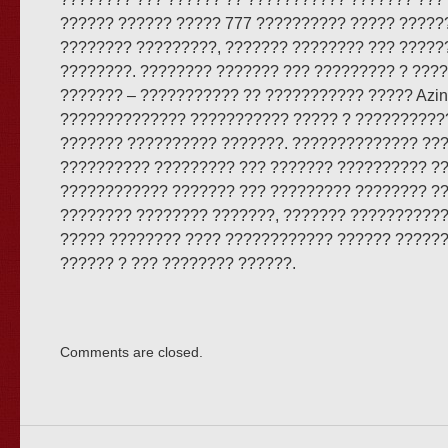
?????? ?????? ????? 777 ?????????? ????? ?????
???????? ?????????, ??????? ???????? ??? ??????
????????. ???????? ??????? ??? ????????? ? ???
??????? – ??????????? ?? ??????????? ????? Azin
?????????????? ??????????? ????? ? ??????????
??????? ?????????? ???????. ?????????????? ???
?????????? ????????? ??? ??????? ?????????? ?
???????????? ??????? ??? ????????? ???????? ?
???????? ???????? ???????, ??????? ???????????
????? ???????? ???? ???????????? ?????? ??????
?????? ? ??? ???????? ??????.
Comments are closed.