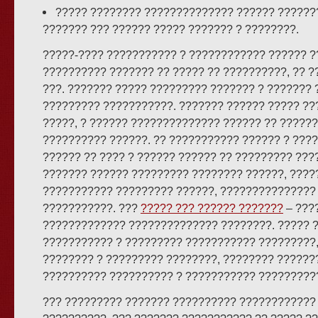
????? ???????? ?????????????? ?????? ??????
??????? ??? ?????? ????? ??????? ? ????????.
?????-???? ??????????? ? ???????????? ?????? ?
?????????? ??????? ?? ????? ?? ??????????, ?? ??
???. ??????? ????? ????????? ??????? ? ??????? 
????????? ???????????. ??????? ?????? ????? ??
?????, ? ?????? ?????????????? ?????? ?? ??????
?????????? ??????. ?? ??????????? ?????? ? ???
?????? ?? ???? ? ?????? ?????? ?? ????????? ???
??????? ?????? ????????? ???????? ??????, ????
??????????? ????????? ??????, ???????????????
???????????. ???
????? ??? ?????? ???????
– ???
????????????? ?????????????? ????????. ????? 
??????????? ? ????????? ??????????? ?????????
???????? ? ????????? ????????, ???????? ??????
?????????? ?????????? ? ??????????? ?????????
??? ????????? ??????? ?????????? ????????????