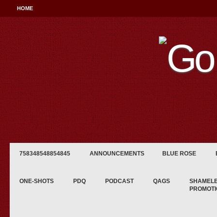
HOME
758348548854845
ANNOUNCEMENTS
BLUE ROSE
ONE-SHOTS
PDQ
PODCAST
QAGS
SHAMEL
PROMOTI