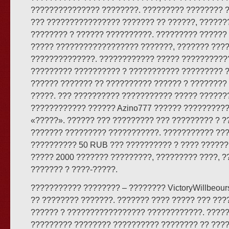
??????????????? ????????. ????????? ???????? 
??? ???????????????? ??????? ?? ??????, ???????
???????? ? ?????? ??????????. ????????? ??????
????? ?????????????????? ???????, ??????? ???
??????????????. ???????????? ????? ???????????
????????? ?????????? ? ??????????? ????????? ?
?????? ??????? ?? ?????????? ?????? ? ???????? 
?????. ??? ?????????? ??????????? ????? ?????
???????????? ?????? Azino777 ?????? ?????????
«?????». ?????? ??? ????????? ??? ????????? ? ?
??????? ????????? ???????????. ??????????? ??
?????????? 50 RUB ??? ?????????? ? ???? ??????
????? 2000 ??????? ?????????, ????????? ????, ?
??????? ? ????-?????.
??????????? ???????? – ???????? VictoryWillbeour
?? ???????? ???????. ??????? ???? ????? ??? ??
?????? ? ????????????????? ????????????. ????
????????? ???????? ?????????? ???????? ?? ???