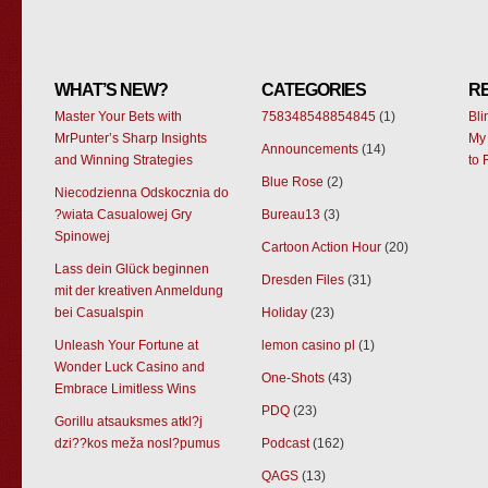
WHAT’S NEW?
CATEGORIES
R
Master Your Bets with
758348548854845
(1)
Bl
MrPunter’s Sharp Insights
My 
Announcements
(14)
and Winning Strategies
to 
Blue Rose
(2)
Niecodzienna Odskocznia do
?wiata Casualowej Gry
Bureau13
(3)
Spinowej
Cartoon Action Hour
(20)
Lass dein Glück beginnen
Dresden Files
(31)
mit der kreativen Anmeldung
bei Casualspin
Holiday
(23)
Unleash Your Fortune at
lemon casino pl
(1)
Wonder Luck Casino and
One-Shots
(43)
Embrace Limitless Wins
PDQ
(23)
Gorillu atsauksmes atkl?j
dzi??kos meža nosl?pumus
Podcast
(162)
QAGS
(13)