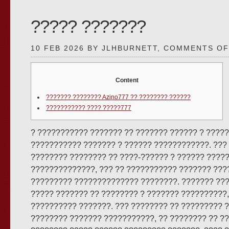
????? ???????
10 FEB 2026 BY JLHBURNETT,
COMMENTS OF
Content
??????? ???????? Azino777 ?? ???????? ??????
??????????? ???? ?????777
? ??????????? ??????? ?? ??????? ?????? ? ????
??????????? ??????? ? ?????? ????????????. ???
???????? ???????? ?? ????-?????? ? ?????? ?????
??????????????, ??? ?? ??????????? ??????? ???
????????? ?????????????? ????????. ??????? ???
????? ??????? ?? ???????? ? ??????? ??????????,
?????????? ???????. ??? ???????? ?? ????????? 
???????? ??????? ???????????, ?? ???????? ?? ?